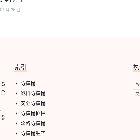
 01 月 26 日
索引
热
防撞桶
题资
防
安全
塑料防撞桶
交
类
安全防撞桶
规
防撞桶护栏
可参
公路防撞桶
防撞桶生产