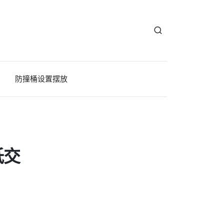
防撞桶设置摆放
低交