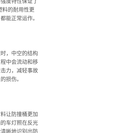
高强度特性保证了
塑料的耐用性更
，都能正常运作。
撞时，中空的结构
过程中会流动和移
撞击力，减轻事故
员的损伤。
材料让防撞桶更加
辆的车灯照在反光
能清晰地识别出防