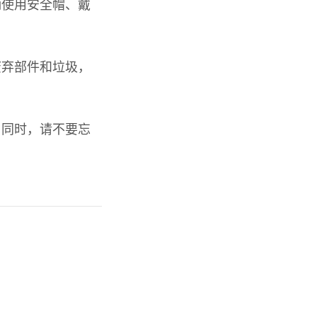
确使用安全帽、戴
废弃部件和垃圾，
。
。同时，请不要忘