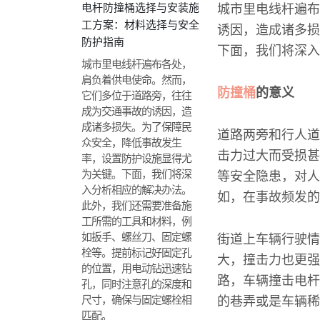
电杆防撞桶选择与安装施
城市里电线杆遍布
工方案：材料选择与安全
诱因，造成诸多损
防护指南
下面，我们将深入
城市里电线杆遍布各处，
肩负着供电使命。然而，
防撞桶
的意义
它们多位于道路旁，往往
成为交通事故的诱因，造
成诸多损失。为了保障民
道路两旁和行人道
众安全，降低事故发生
击力过大而受损甚
率，设置防护设施显得尤
为关键。下面，我们将深
等安全隐患，对人
入分析相应的解决办法。
如，在事故频发的
此外，我们还需要准备施
工所需的工具和材料，例
如扳手、螺丝刀、固定螺
街道上车辆行驶情
栓等。提前标记好固定孔
大，撞击力也更强
的位置，用电动钻迅速钻
路，车辆撞击电杆
孔，同时注意孔的深度和
尺寸，确保与固定螺栓相
的巷弄或是车辆稀
匹配。