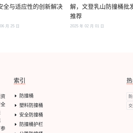
安全与适应性的创新解决
解，文登乳山防撞桶批
推荐
 06 月 25 日
2025 年 02 月 01 日
索引
热
防撞桶
题资
防
安全
塑料防撞桶
交
类
安全防撞桶
规
防撞桶护栏
可参