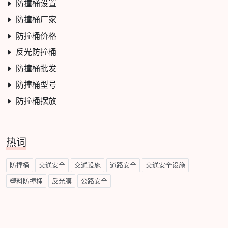
防撞桶设置
防撞桶厂家
防撞桶价格
反光防撞桶
防撞桶批发
防撞桶型号
防撞桶摆放
热词
防撞桶
交通安全
交通设施
道路安全
交通安全设施
塑料防撞桶
反光膜
公路安全