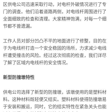
区供电公司迅速采取行动，对电杆外破情况进行了专
门的调查。他们沿着道路两侧，对电线杆周围进行了
全面细致的检查和清理。大家精神饱满，对每一个细
节都不曾遗漏。
工作人员对部分凹凸不平的地面进行了修整，目的在
于为电线杆打造一个安全稳固的场所，力求减少电线
杆遭受撞击的风险。经过这次彻底的检查，我们详尽
了解了区域内电线杆的安全情况。
新型防撞墩特性
供电公司选择了新型的防撞墩，该墩使用的是塑料材
料。这种材料既轻便又结实。塑料材料使得防撞墩易
于安装和搬运，同时，它的结实特性在紧急关头也能