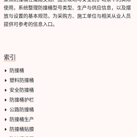
使用，系统整理防撞桶型号类型、生产与供应信息，以及摆
放与设置的基本规范，为采购方、施工单位与相关从业人员
提供可参考的信息入口。
索引
防撞桶
塑料防撞桶
安全防撞桶
防撞桶护栏
公路防撞桶
防撞桶生产
防撞桶贴膜