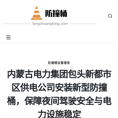
fangzhuangtong.com
防撞桶设置摆放
内蒙古电力集团包头新都市
区供电公司安装新型防撞
桶，保障夜间驾驶安全与电
力设施稳定