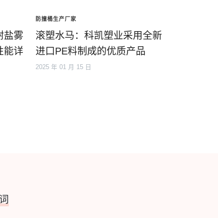
防撞桶生产厂家
耐盐雾
滚塑水马：科凯塑业采用全新
性能详
进口PE料制成的优质产品
2025 年 01 月 15 日
词