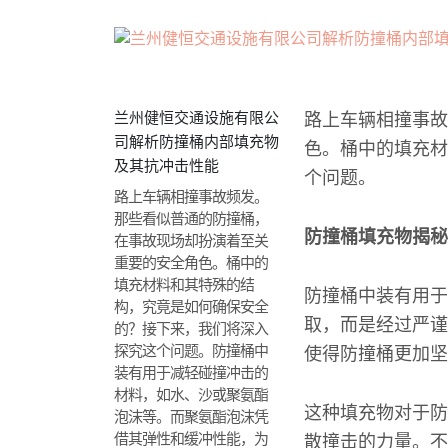
兰州健恒交通设施有限公
路上车辆相撞事故
司解析防撞桶内部填充物
色。桶中的填充材
及其抗冲击性能
个问题。
路上车辆相撞事故频发。
那些看似普通的防撞桶，
防撞桶填充物揭秘
在事故现场却扮演着至关
重要的安全角色。桶中的
填充材料和其特殊的结
防撞桶中装有用于
构，究竟是如何确保安全
取，而是经过严谨
的？接下来，我们将深入
探究这个问题。防撞桶中
使得防撞桶更加坚
装有用于减轻碰撞冲击的
材料，如水、沙或聚氨酯
这种填充物对于防
泡沫等。而聚氨酯泡沫凭
借其弹性和缓冲性能，为
散撞击的力量。不